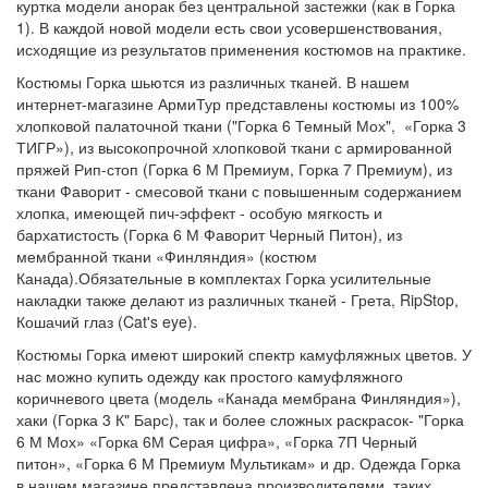
куртка модели анорак без центральной застежки (как в Горка
1). В каждой новой модели есть свои усовершенствования,
исходящие из результатов применения костюмов на практике.
Костюмы Горка шьются из различных тканей. В нашем
интернет-магазине АрмиТур представлены костюмы из 100%
хлопковой палаточной ткани ("Горка 6 Темный Мох", «Горка 3
ТИГР»), из высокопрочной хлопковой ткани с армированной
пряжей Рип-стоп (Горка 6 М Премиум, Горка 7 Премиум), из
ткани Фаворит - смесовой ткани с повышенным содержанием
хлопка, имеющей пич-эффект - особую мягкость и
бархатистость (Горка 6 М Фаворит Черный Питон), из
мембранной ткани «Финляндия» (костюм
Канада).Обязательные в комплектах Горка усилительные
накладки также делают из различных тканей - Грета, RipStop,
Кошачий глаз (Cat's eye).
Костюмы Горка имеют широкий спектр камуфляжных цветов. У
нас можно купить одежду как простого камуфляжного
коричневого цвета (модель «Канада мембрана Финляндия»),
хаки (Горка 3 К" Барс), так и более сложных раскрасок- "Горка
6 М Мох» «Горка 6М Серая цифра», «Горка 7П Черный
питон», «Горка 6 М Премиум Мультикам» и др. Одежда Горка
в нашем магазине представлена производителями таких