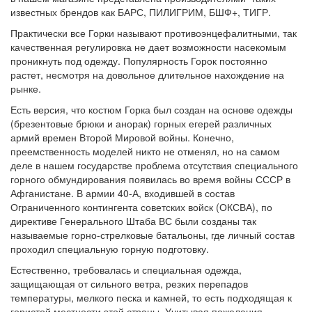
известных брендов как БАРС, ПИЛИГРИМ, БШФ+, ТИГР.
Практически все Горки называют противоэнцефалитными, так
качественная регулировка не дает возможности насекомым
проникнуть под одежду. Популярность Горок постоянно
растет, несмотря на довольное длительное нахождение на
рынке.
Есть версия, что костюм Горка был создан на основе одежды
(брезентовые брюки и анорак) горных егерей различных
армий времен Второй Мировой войны. Конечно,
преемственность моделей никто не отменял, но на самом
деле в нашем государстве проблема отсутствия специального
горного обмундирования появилась во время войны СССР в
Афганистане. В армии 40-А, входившей в состав
Ограниченного контингента советских войск (ОКСВА), по
директиве Генерального Штаба ВС были созданы так
называемые горно-стрелковые батальоны, где личный состав
проходил специальную горную подготовку.
Естественно, требовалась и специальная одежда,
защищающая от сильного ветра, резких перепадов
температуры, мелкого песка и камней, то есть подходящая к
гористой местности этой страны. Учитывая пожелания